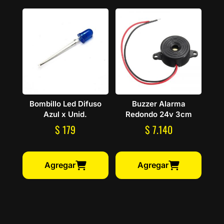
Bombillo Led Difuso
Buzzer Alarma
Azul x Unid.
Redondo 24v 3cm
$
179
$
7.140
Agregar
Agregar