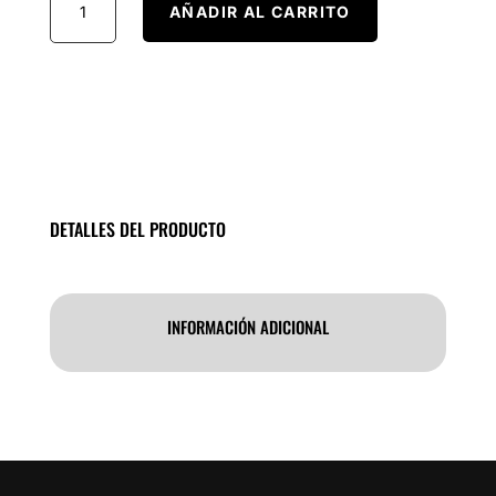
AÑADIR AL CARRITO
PCB
motor
tool
1.3mm
cantidad
DETALLES DEL PRODUCTO
INFORMACIÓN ADICIONAL