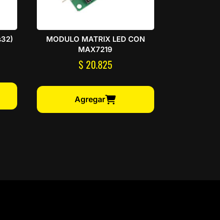
s32)
MODULO MATRIX LED CON
MAX7219
$
20.825
cio
ual
Agregar
.380.