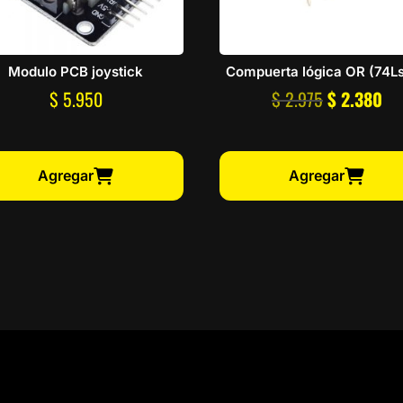
Modulo PCB joystick
Compuerta lógica OR (74L
El
El
$
5.950
$
2.975
$
2.380
precio
pre
original
act
era:
es:
Agregar
Agregar
$ 2.975.
$ 2