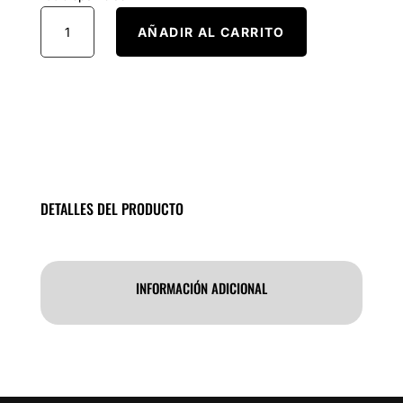
Micro
AÑADIR AL CARRITO
Switch
pequeño
De
Pala
x
Unid
cantidad
DETALLES DEL PRODUCTO
INFORMACIÓN ADICIONAL