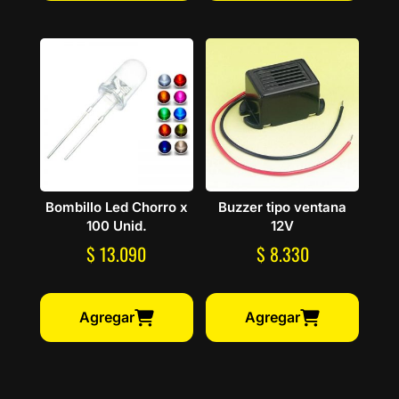
Bombillo Led Chorro x
Buzzer tipo ventana
100 Unid.
12V
$
13.090
$
8.330
Agregar
Agregar