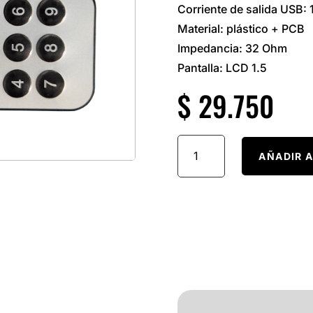
Corriente de salida USB: 
Material: plástico + PCB
Impedancia: 32 Ohm
Pantalla: LCD 1.5
$
29.750
Modulo
Mp3
AÑADIR A
Con
Bluetooth
Para
Equipos
cantidad