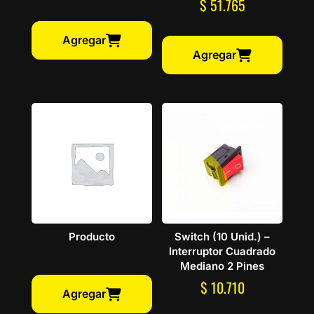
$
51.765
Agregar
Agregar
Producto
Switch (10 Unid.) –
Interruptor Cuadrado
Mediano 2 Pines
$
10.710
Agregar