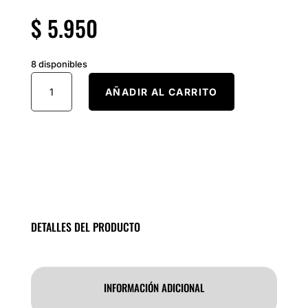
$
5.950
8 disponibles
Tubos
AÑADIR AL CARRITO
de
EnsayoVidrio
#2
16x100
cantidad
DETALLES DEL PRODUCTO
INFORMACIÓN ADICIONAL