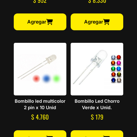
$
952
$
8.330
Agregar
Agregar
Bombillo led multicolor
Bombillo Led Chorro
2 pin x 10 Unid
Verde x Unid.
$
4.760
$
179