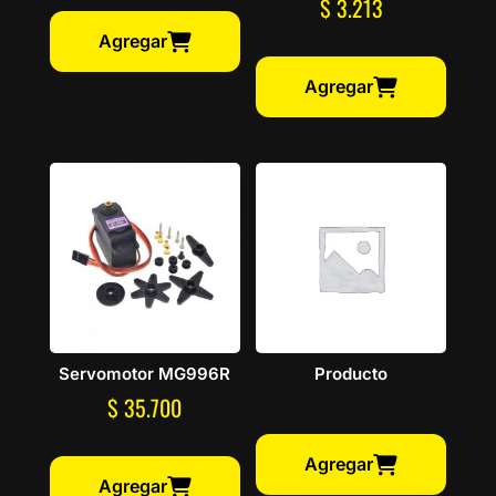
$
3.213
Agregar
Agregar
Servomotor MG996R
Producto
$
35.700
Agregar
Agregar